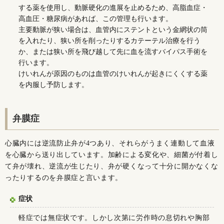
する薬を使用し、動脈硬化の進展を止めるため、高脂血症・
高血圧・糖尿病があれば、この管理も行います。
主要動脈が狭い場合は、血管内にステントという金網状の筒
を入れたり、狭い所を削ったりするカテーテル治療を行う
か、または狭い所を飛び越して先に血を流すバイパス手術を
行います。
けいれんが原因のものは血管のけいれんが起きにくくする薬
を内服し予防します。
弁膜症
心臓内には逆流防止弁が4つあり、それらがうまく連動して血液
を心臓から送り出しています。加齢による変化や、細菌が付着し
て弁が壊れ、逆流が生じたり、弁が硬くなって十分に開かなくな
ったりするのを弁膜症と言います。
症状
軽症では無症状です。しかし次第に労作時の息切れや胸部