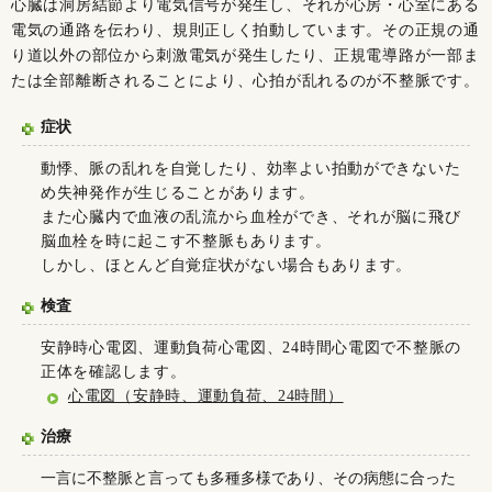
心臓は洞房結節より電気信号が発生し、それが心房・心室にある
電気の通路を伝わり、規則正しく拍動しています。その正規の通
り道以外の部位から刺激電気が発生したり、正規電導路が一部ま
たは全部離断されることにより、心拍が乱れるのが不整脈です。
症状
動悸、脈の乱れを自覚したり、効率よい拍動ができないた
め失神発作が生じることがあります。
また心臓内で血液の乱流から血栓ができ、それが脳に飛び
脳血栓を時に起こす不整脈もあります。
しかし、ほとんど自覚症状がない場合もあります。
検査
安静時心電図、運動負荷心電図、24時間心電図で不整脈の
正体を確認します。
心電図（安静時、運動負荷、24時間）
治療
一言に不整脈と言っても多種多様であり、その病態に合った